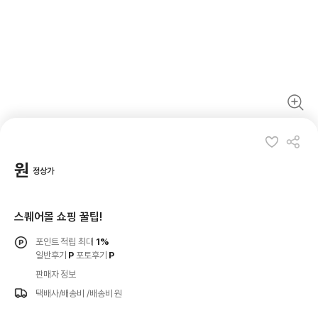
원
정상가
스퀘어몰 쇼핑 꿀팁!
포인트 적립 최대
1%
일반후기
P
포토후기
P
판매자 정보
택배사/배송비
/배송비 원