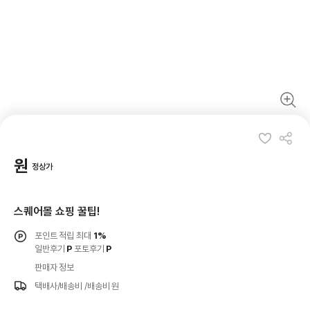
원
정상가
스퀘어몰 쇼핑 꿀팁!
포인트 적립 최대
1%
일반후기
P
포토후기
P
판매자 정보
택배사/배송비
/배송비 원