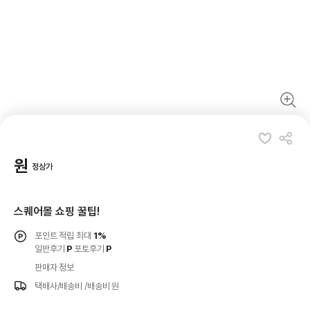
원
정상가
스퀘어몰 쇼핑 꿀팁!
포인트 적립 최대
1%
일반후기
P
포토후기
P
판매자 정보
택배사/배송비
/배송비 원