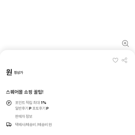
원
정상가
스퀘어몰 쇼핑 꿀팁!
포인트 적립 최대
1%
일반후기
P
포토후기
P
판매자 정보
택배사/배송비
/배송비 원