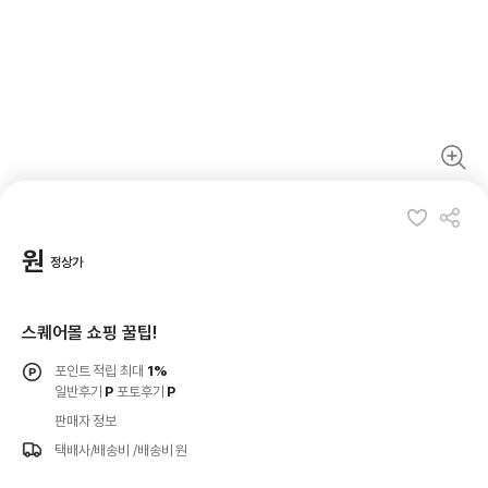
원
정상가
스퀘어몰 쇼핑 꿀팁!
포인트 적립 최대
1%
일반후기
P
포토후기
P
판매자 정보
택배사/배송비
/배송비 원