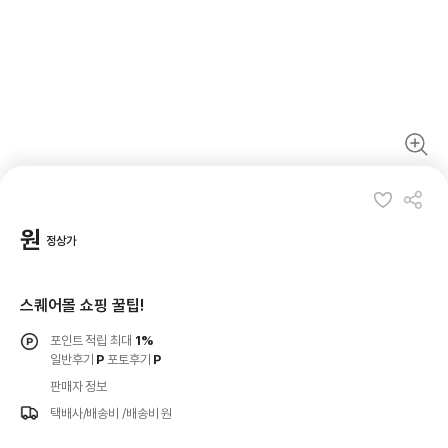
원
정상가
스퀘어몰 쇼핑 꿀팁!
포인트 적립 최대
1%
일반후기
P
포토후기
P
판매자 정보
택배사/배송비
/배송비 원