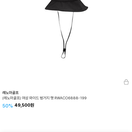
레노마골프
(레노마골프) 여성 와이드 벙거지 햇 RWACO6888-199
49,500원
50%