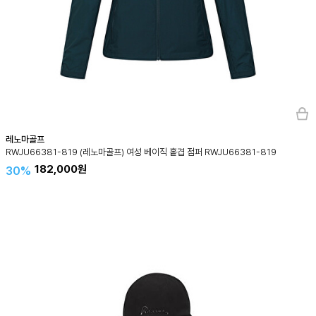
레노마골프
RWJU66381-819 (레노마골프) 여성 베이직 홑겹 점퍼 RWJU66381-819
182,000원
30%