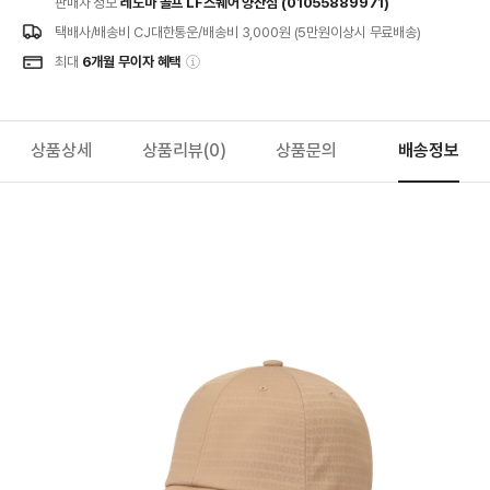
판매자 정보
레노마 골프 LF스퀘어 양산점 (01055889971)
택배사/배송비
CJ대한통운/배송비 3,000원 (5만원이상시 무료배송)
최대
6개월 무이자 혜택
상품상세
상품리뷰
(0)
상품문의
배송정보