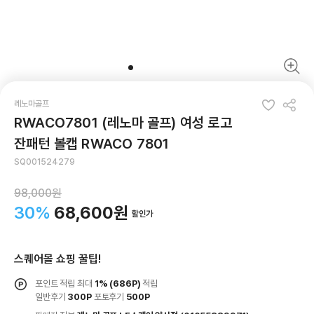
레노마골프
RWACO7801 (레노마 골프) 여성 로고
잔패턴 볼캡 RWACO 7801
SQ001524279
98,000원
30%
68,600원
할인가
스퀘어몰 쇼핑 꿀팁!
포인트 적립 최대
1%
(686P)
적립
일반후기
300P
포토후기
500P