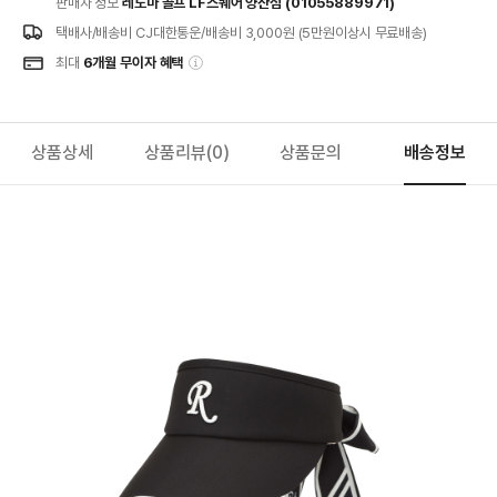
판매자 정보
레노마 골프 LF스퀘어 양산점 (01055889971)
택배사/배송비
CJ대한통운/배송비 3,000원 (5만원이상시 무료배송)
최대
6개월 무이자 혜택
상품상세
상품리뷰
(0)
상품문의
배송정보