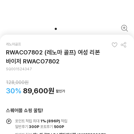
레노마골프
RWACO7802 (레노마 골프) 여성 리본
바이저 RWACO7802
SQ001524347
128,000원
30%
89,600원
할인가
스퀘어몰 쇼핑 꿀팁!
포인트 적립 최대
1%
(896P)
적립
일반후기
300P
포토후기
500P