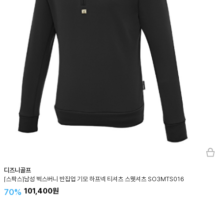
디즈니골프
[스팍스]남성 벅스버니 반집업 기모 하프넥 티셔츠 스웻셔츠 SO3MTS016
101,400원
70%