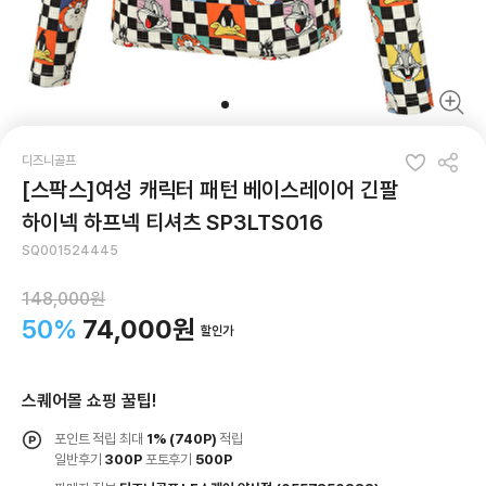
디즈니골프
[스팍스]여성 캐릭터 패턴 베이스레이어 긴팔
하이넥 하프넥 티셔츠 SP3LTS016
SQ001524445
148,000원
50%
74,000원
할인가
스퀘어몰 쇼핑 꿀팁!
포인트 적립 최대
1%
(740P)
적립
일반후기
300P
포토후기
500P