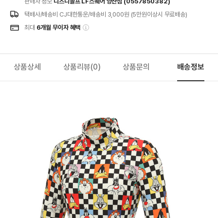
판매자 정보
디즈니골프 LF스퀘어 양산점 (0557850382)
택배사/배송비
CJ대한통운/배송비 3,000원 (5만원이상시 무료배송)
최대
6개월 무이자 혜택
상품상세
상품리뷰
(0)
상품문의
배송정보