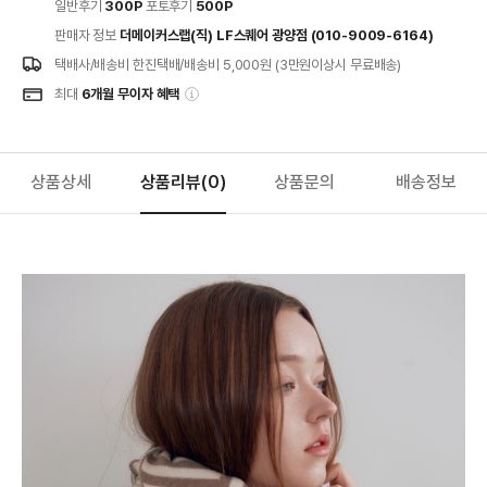
일반후기
300P
포토후기
500P
판매자 정보
더메이커스랩(직) LF스퀘어 광양점 (010-9009-6164)
택배사/배송비
한진택배/배송비 5,000원 (3만원이상시 무료배송)
최대
6개월 무이자 혜택
상품상세
상품리뷰
(0)
상품문의
배송정보