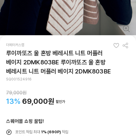
더메이커스랩
루이까또즈 울 혼방 베레시트 니트 머플러
베이지 2DMK803BE 루이까또즈 울 혼방
베레시트 니트 머플러 베이지 2DMK803BE
SQ001524916
79,000원
13%
69,000원
할인가
스퀘어몰 쇼핑 꿀팁!
포인트 적립 최대
1%
(690P)
적립