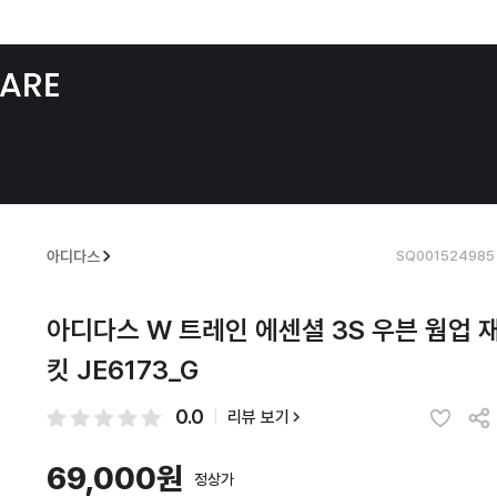
SQ001524985
아디다스
아디다스 W 트레인 에센셜 3S 우븐 웜업 
킷 JE6173_G
0.0
리뷰 보기
69,000원
정상가