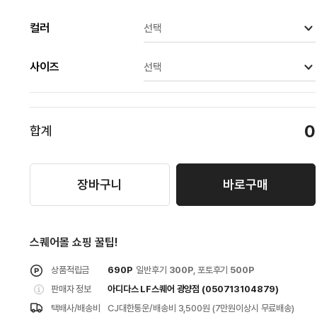
컬러
선택
베이지
사이즈
선택
0
합계
장바구니
바로구매
스퀘어몰 쇼핑 꿀팁!
상품적립금
690P
일반후기
300P
, 포토후기
500P
판매자 정보
아디다스 LF스퀘어 광양점 (050713104879)
택배사/배송비
CJ대한통운/배송비 3,500원 (7만원이상시 무료배송)