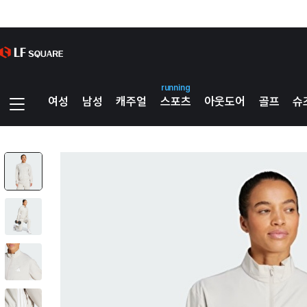
running
여성
남성
캐주얼
스포츠
아웃도어
골프
슈
스포츠
스포츠웨어