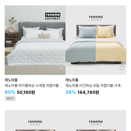
레노마홈
레노마홈
레노마홈 마카롱워싱 사계절 차렵이불 슈퍼싱글 SS 2컬러
레노마홈 리건워싱 모달 차렵이불 사계절 슈퍼싱글 SS
60%
58%
50,160원
164,740원