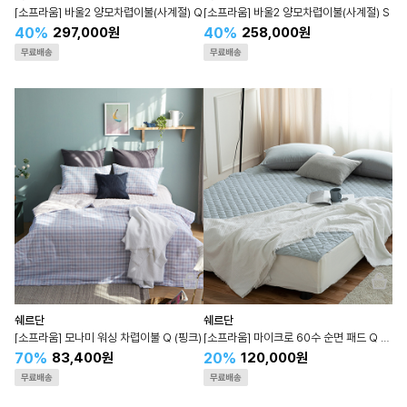
[소프라움] 바울2 양모차렵이불(사계절) Q
[소프라움] 바울2 양모차렵이불(사계절) S
40%
40%
297,000원
258,000원
쉐르단
쉐르단
[소프라움] 모나미 워싱 차렵이불 Q (핑크)
[소프라움] 마이크로 60수 순면 패드 Q (블루)
70%
20%
83,400원
120,000원