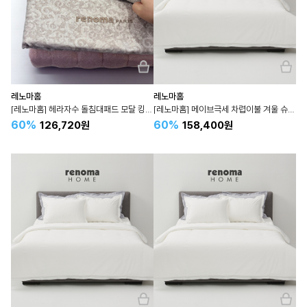
레노마홈
레노마홈
[레노마홈] 헤라자수 돌침대패드 모달 킹 K 핑크
[레노마홈] 메이브극세 차렵이불 겨울 슈퍼싱글 SS 순면 3컬러
60%
60%
126,720원
158,400원