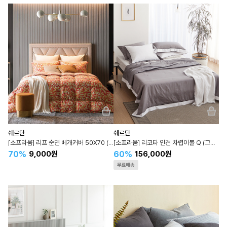
쉐르단
쉐르단
[소프라움] 리프 순면 베개커버 50X70 (핑크)
[소프라움] 리코타 인견 차렵이불 Q (그레이)
70%
60%
9,000원
156,000원