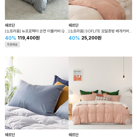
쉐르단
쉐르단
[소프라움] 뉴프로텍터 순면 이불커버 Q (그레이)
[소프라움] SOFLITE 모달혼방 베개커버 (코랄)
40%
40%
119,400원
25,200원
쉐르단
쉐르단