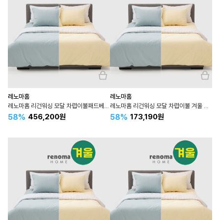
레노마홈
레노마홈
레노마홈 리건워싱 모달 차렵이불패드베개세트 라지킹(LK) 킹(K)
레노마홈 리건워싱 모달 차렵이불 겨울 슈퍼싱글 SS
58%
58%
456,200원
173,190원