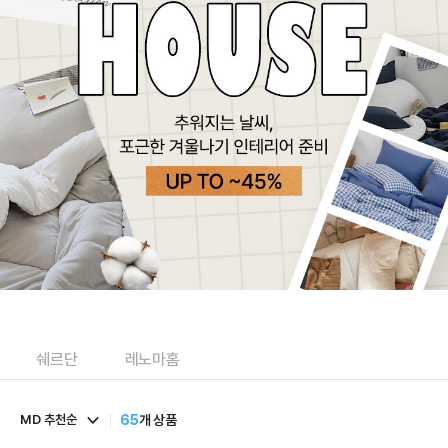
쉐르단
레노마홈
MD 추천순
65
개 상품