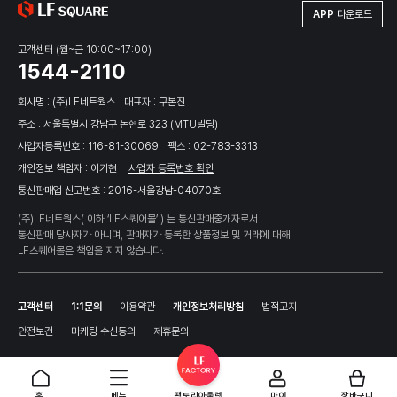
APP
다운로드
고객센터 (월~금 10:00~17:00)
1544-2110
회사명 : (주)LF네트웍스
대표자 : 구본진
주소 : 서울특별시 강남구 논현로 323 (MTU빌딩)
사업자등록번호 : 116-81-30069
팩스 : 02-783-3313
개인정보 책임자 : 이기현
사업자 등록번호 확인
통신판매업 신고번호 : 2016-서울강남-04070호
(주)LF네트웍스( 이하 ‘LF스퀘어몰’ ) 는 통신판매중개자로서
통신판매 당사자가 아니며, 판매자가 등록한 상품정보 및 거래에 대해
LF스퀘어몰은 책임을 지지 않습니다.
고객센터
1:1문의
이용약관
개인정보처리방침
법적고지
안전보건
마케팅 수신동의
제휴문의
홈
메뉴
팩토리아울렛
마이
장바구니