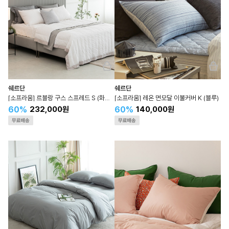
쉐르단
쉐르단
[소프라움] 르블랑 구스 스프레드 S (화이트) 이불겸용
[소프라움] 레온 면모달 이불커버 K (블루)
60%
60%
232,000원
140,000원