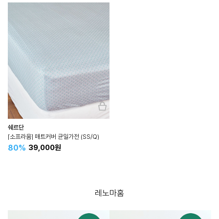
쉐르단
[소프라움] 매트커버 균일가전 (SS/Q)
80%
39,000원
레노마홈