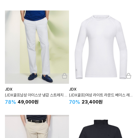
JDX
JDX
[JDX골프남성 아이스샷 냉감 스트레치 팬츠(X2PTW2723LG)
[JDX골프]여성 라이트 라운드 베이스 레이어(X2TLW6451WH)
78%
70%
49,000원
23,400원