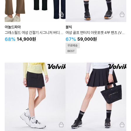
아놀드파마
볼빅
그래스필드 여성 간절기 시그니처 버디 골프팬츠
여성 골프 면터치 아웃포켓 4부 팬츠 (VLHPO403_BK)
68%
67%
14,900원
59,000원