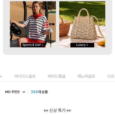

아디다스골프
와이드앵글
레노마골프
디즈
MD 추천순
368
개 상품
👀 신상 특가 👀