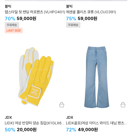
볼빅
볼빅
랩스타일 뒷 밴딩 하프팬츠 (VLHPO401)
에센셜 플리츠 큐롯 (VLCUO391)
70%
75%
59,000원
59,000원
JDX
JDX
[JDX] 여성 반양피 양손 장갑(X1GLX6961YE)
[JDX골프]여성 아이스 와이드 데님 팬츠(X2PTW6724BL)
50%
72%
20,000원
49,000원