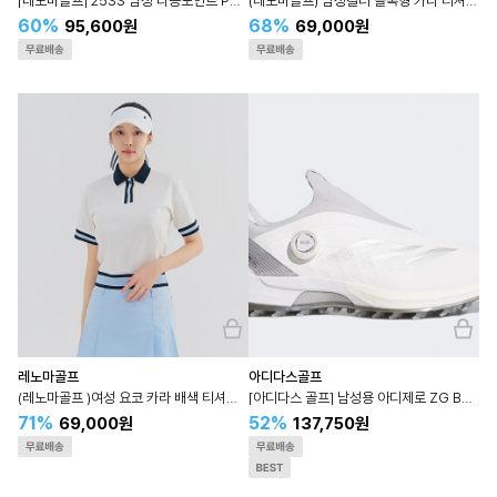
[레노마골프] 25SS 남성 타공포인트 PCM 일자핏 팬츠 (RMPTO2503)
(레노마골프) 남성컬러 블록형 카라 티셔츠 RMTPN1105-905
60%
68%
95,600원
69,000원
레노마골프
아디다스골프
(레노마골프 )여성 요코 카라 배색 티셔츠 RWTPN6104
[아디다스 골프] 남성용 아디제로 ZG BOA IH3357
71%
52%
69,000원
137,750원