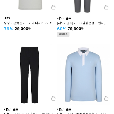
JDX
레노마골프
남성 기본핏 솔리드 카라 티셔츠(X2TSW2542LG)
[레노마골프] 25SS 남성 울밴드 일자핏 팬츠 (RMPTO2504)
79%
60%
29,000원
79,600원
레노마골프
레노마골프