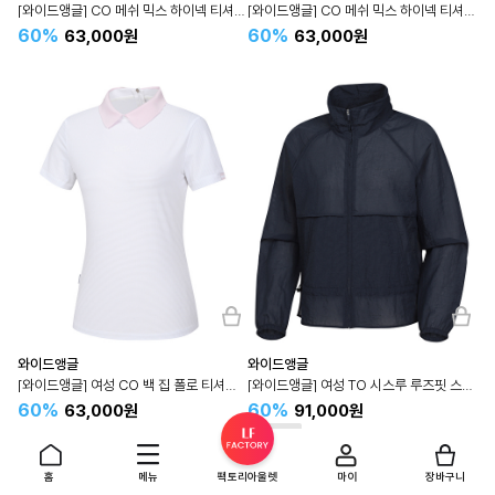
[와이드앵글] CO 메쉬 믹스 하이넥 티셔츠 L (White) WWM24274W2
[와이드앵글] CO 메쉬 믹스 하이넥 티셔츠 L (D/Green) WWM24274G9
60%
60%
63,000원
63,000원
와이드앵글
와이드앵글
[와이드앵글] 여성 CO 백 집 폴로 티셔츠 L (White) WWM24279W2
[와이드앵글] 여성 TO 시스루 루즈핏 스트링 자켓 (Navy) WWM24131N4
60%
60%
63,000원
91,000원
홈
메뉴
팩토리아울렛
마이
장바구니