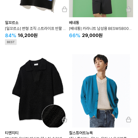
일꼬르소
베네통
[일꼬르소] 변형 조직 스트라이프 반팔 니트 IESW4E403
[베네통] 카라니트 남성용 BESW5B004N
84%
66%
16,200원
29,000원
티엔지티
질스튜어트뉴욕