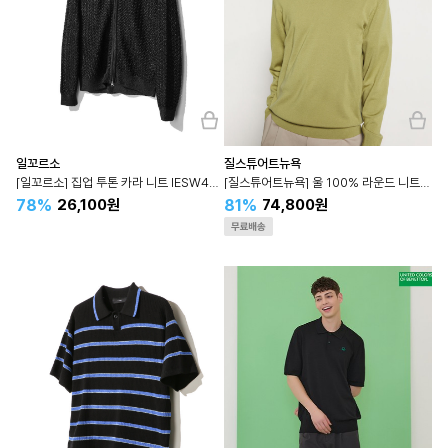
일꼬르소
질스튜어트뉴욕
[일꼬르소] 집업 투톤 카라 니트 IESW4E101
[질스튜어트뉴욕] 울 100% 라운드 니트 JNSW4A003
78%
81%
26,100원
74,800원