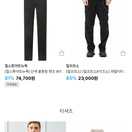
질스튜어트뉴욕
일꼬르소
[질스튜어트뉴욕] 단색 울혼방 팬츠 WYPA4B501
[일꼬르소] [일꼬르소X미즈노] 유틸리티 테크 팬츠 IEPA3E701
81%
85%
74,700원
23,000원
티셔츠