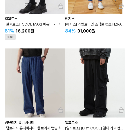
일꼬르소
헤지스
[일꼬르소] [COOL MAX] 버뮤다 카고 숏 팬츠 IEPA4E403
[헤지스] 가먼트다잉 조직물 팬츠 HZPA3B362
81%
84%
16,200원
31,000원
캠브리지 유니버시티
일꼬르소
[캠브리지 유니버시티] 캠브리지 밴딩 치노 팬츠 CQPA4E001
[일꼬르소] [DRY COOL] 멀티 카고 팬츠 IEPA4E010