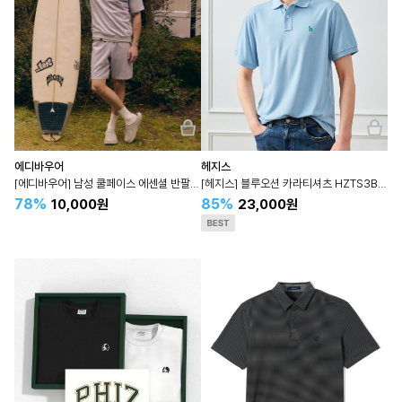
에디바우어
헤지스
[에디바우어] 남성 쿨페이스 에센셜 반팔맨투맨 단품 CJEDMTS4B901N
[헤지스] 블루오션 카라티셔츠 HZTS3B404
78%
85%
10,000원
23,000원