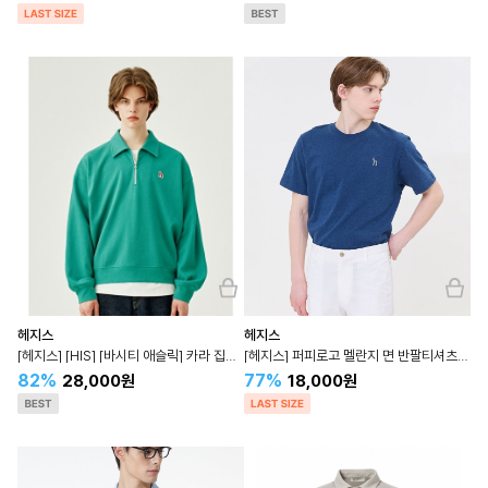
헤지스
헤지스
[헤지스] [HIS] [바시티 애슬릭] 카라 집업 맨투맨 HZTS3E802
[헤지스] 퍼피로고 멜란지 면 반팔티셔츠 WHTS4B901
82%
77%
28,000원
18,000원