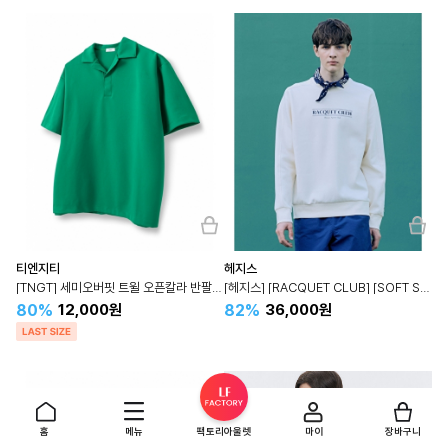
티엔지티
헤지스
[TNGT] 세미오버핏 트윌 오픈칼라 반팔 티셔츠 TNTS3E214
[헤지스] [RACQUET CLUB] [SOFT SWEAT] 테니스 그래픽 맨투맨 HZTS3A001
80%
82%
12,000원
36,000원
홈
메뉴
팩토리아울렛
마이
장바구니