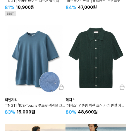
[TNGT] 오버핏 매쉬드 텍스처 슬릿넥 반팔 니트 TNSW4E206
[질스튜어트뉴욕] [뉴욕진스] 오션블루 루즈핏 가디건 JNSW3A701
81%
84%
18,900원
47,000원
티엔지티
헤지스
[TNGT] 『ICE-Touch』 루즈핏 워셔블 크루넥 반팔 니트 TNSW3E201
[헤지스] 면혼방 아란 조직 카라 반팔 가디건 HZSW4B205
83%
80%
15,000원
48,600원