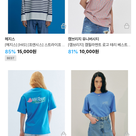
헤지스
캠브리지 유니버시티
[헤지스] [HIS] [프랜시스] 스트라이프 긴팔 티셔츠 HZTS3E801
[캠브리지] 캠필라멘트 로고 테리 베스트 CQTS3E001
85%
81%
15,000원
10,000원