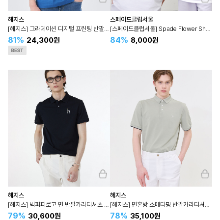
헤지스
스페이드클럽서울
[헤지스] 그라데이션 디지털 프린팅 반팔 티셔츠 HZTS4B611
[스페이드클럽서울] Spade Flower Shop T-shirt - 스페이드 플라워샵 티셔츠 SETS3E507
81%
84%
24,300원
8,000원
헤지스
헤지스
[헤지스] 빅퍼피로고 면 반팔카라티셔츠 WHTS4B405
[헤지스] 면혼방 소매티핑 반팔카라티셔츠 WHTS4B408
79%
78%
30,600원
35,100원