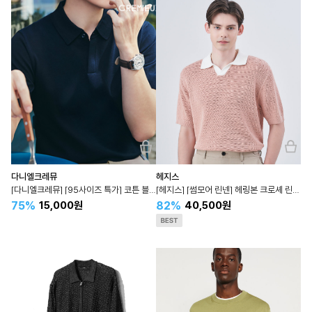
다니엘크레뮤
헤지스
[다니엘크레뮤] [95사이즈 특가] 코튼 블렌디드 반팔 카라 니트 DESW5B007N
[헤지스] [썸모어 린넨] 헤링본 크로셰 린넨 혼방 배색 카라 니트 HZSW4B556
75%
82%
15,000원
40,500원