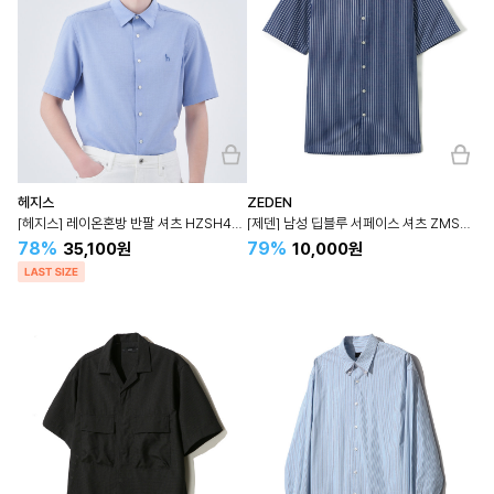
헤지스
ZEDEN
[헤지스] 레이온혼방 반팔 셔츠 HZSH4B502
[제덴] 남성 딥블루 서페이스 셔츠 ZMSH5B002
78%
79%
35,100원
10,000원