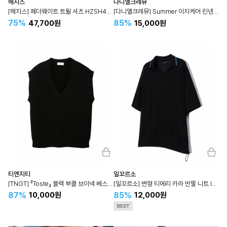
헤지스
다니엘크레뮤
[헤지스] 페더웨이트 트윌 셔츠 HZSH4A203
[다니엘크레뮤] Summer 이지케어 린넨블렌디드 셔츠 3종 세트
75%
85%
47,700원
15,000원
티엔지티
일꼬르소
[TNGT] 『Toste』 블랙 부클 브이넥 베스트 TNSW3E102
[일꼬르소] 변형 티에리 카라 반팔 니트 IESW3E404
87%
85%
10,000원
12,000원