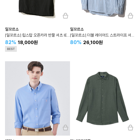
일꼬르소
일꼬르소
[일꼬르소] 립스탑 오픈카라 반팔 셔츠 IESH4E402
[일꼬르소] 더블 레이어드 스트라이프 셔츠 IESH4E107
82%
80%
18,000원
26,100원