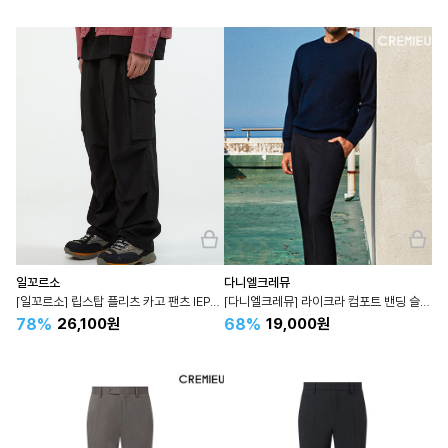
일꼬르소
다니엘크레뮤
[일꼬르소] 립스탑 플리츠 카고 팬츠 IEPA4E009
[다니엘크레뮤] 라이크라 컴포트 밴딩 슬랙스 CJDKMPA4C905N
78%
68%
26,100원
19,000원