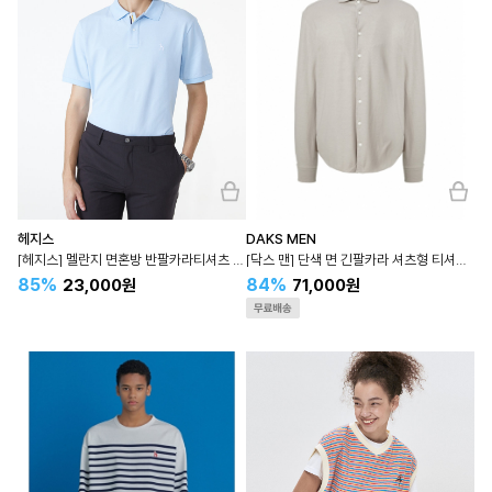
헤지스
DAKS MEN
[헤지스] 멜란지 면혼방 반팔카라티셔츠 WHTS3B401
[닥스 맨] 단색 면 긴팔카라 셔츠형 티셔츠 DMTS3B071
85%
84%
23,000원
71,000원