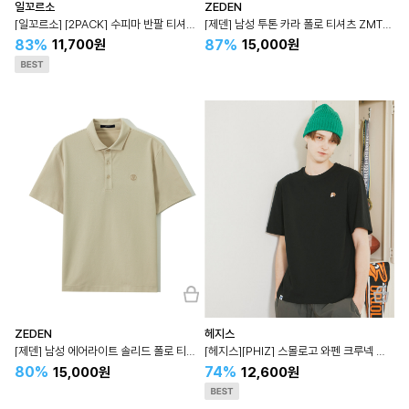
일꼬르소
ZEDEN
[일꼬르소] [2PACK] 수피마 반팔 티셔츠 블랙+화이트 IETS4E501
[제덴] 남성 투톤 카라 폴로 티셔츠 ZMTS5B006
83%
87%
11,700원
15,000원
ZEDEN
헤지스
[제덴] 남성 에어라이트 솔리드 폴로 티셔츠 ZMTS5B002
[헤지스][PHIZ] 스몰로고 와펜 크루넥 반팔 티셔츠 SPTS4E201
80%
74%
15,000원
12,600원