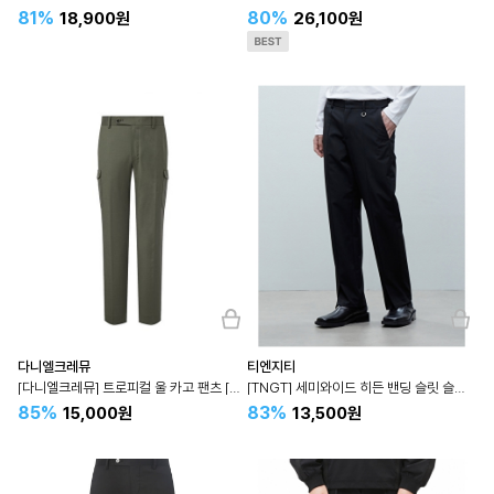
81%
80%
18,900원
26,100원
다니엘크레뮤
티엔지티
[다니엘크레뮤] 트로피컬 울 카고 팬츠 [2 colors]
[TNGT] 세미와이드 히든 밴딩 슬릿 슬랙스 TNPA2F102
85%
83%
15,000원
13,500원